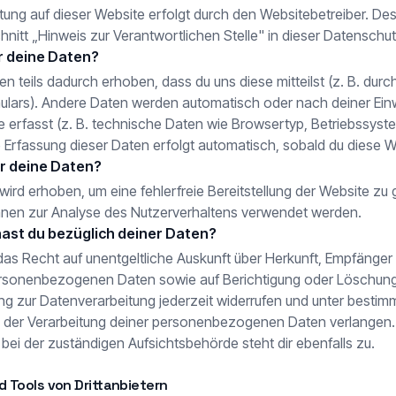
tung auf dieser Website erfolgt durch den Websitebetreiber. D
hnitt „Hinweis zur Verantwortlichen Stelle" in dieser Datenschu
r deine Daten?
 teils dadurch erhoben, dass du uns diese mitteilst (z. B. durc
ulars). Andere Daten werden automatisch oder nach deiner Einw
 erfasst (z. B. technische Daten wie Browsertyp, Betriebssyste
e Erfassung dieser Daten erfolgt automatisch, sobald du diese We
r deine Daten?
 wird erhoben, um eine fehlerfreie Bereitstellung der Website zu
nen zur Analyse des Nutzerverhaltens verwendet werden.
ast du bezüglich deiner Daten?
 das Recht auf unentgeltliche Auskunft über Herkunft, Empfänge
rsonenbezogenen Daten sowie auf Berichtigung oder Löschun
gung zur Datenverarbeitung jederzeit widerrufen und unter best
 der Verarbeitung deiner personenbezogenen Daten verlangen.
ei der zuständigen Aufsichtsbehörde steht dir ebenfalls zu.
d Tools von Drittanbietern