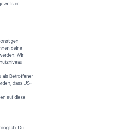
jeweils im
sonstigen
önnen deine
werden. Wir
chutzniveau
als Betroffener
erden, dass US-
en auf diese
 möglich. Du