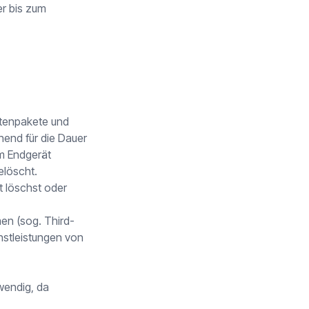
er bis zum
atenpakete und
end für die Dauer
m Endgerät
elöscht.
t löschst oder
en (sog. Third-
nstleistungen von
wendig, da