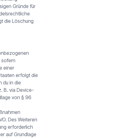
ssigen Gründe für
elsrechtliche
gt die Löschung
sonenbezogenen
, sofern
e einer
taaten erfolgt die
 du in die
. B. via Device-
ndlage von § 96
Maßnahmen
SGVO. Des Weiteren
ung erforderlich
ner auf Grundlage