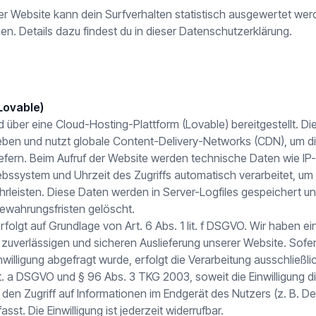
r Website kann dein Surfverhalten statistisch ausgewertet werd
. Details dazu findest du in dieser Datenschutzerklärung.
Lovable)
 über eine Cloud-Hosting-Plattform (Lovable) bereitgestellt. Die 
eben und nutzt globale Content-Delivery-Networks (CDN), um di
iefern. Beim Aufruf der Website werden technische Daten wie IP
ebssystem und Uhrzeit des Zugriffs automatisch verarbeitet, um 
hrleisten. Diese Daten werden in Server-Logfiles gespeichert u
ewahrungsfristen gelöscht.
rfolgt auf Grundlage von Art. 6 Abs. 1 lit. f DSGVO. Wir haben ei
r zuverlässigen und sicheren Auslieferung unserer Website. Sofe
willigung abgefragt wurde, erfolgt die Verarbeitung ausschließl
lit. a DSGVO und § 96 Abs. 3 TKG 2003, soweit die Einwilligung 
den Zugriff auf Informationen im Endgerät des Nutzers (z. B. De
asst. Die Einwilligung ist jederzeit widerrufbar.