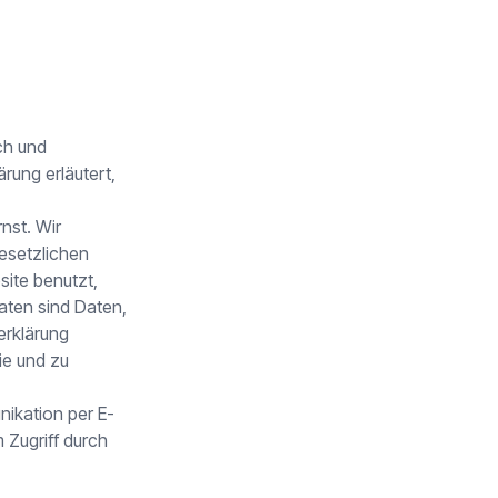
ch und
rung erläutert,
nst. Wir
esetzlichen
ite benutzt,
ten sind Daten,
erklärung
ie und zu
nikation per E-
 Zugriff durch