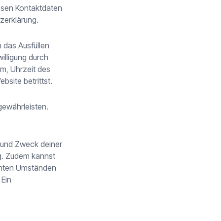
essen Kontaktdaten
tzerklärung.
h das Ausfüllen
illigung durch
m, Uhrzeit des
bsite betrittst.
 gewährleisten.
r und Zweck deiner
g. Zudem kannst
immten Umständen
 Ein