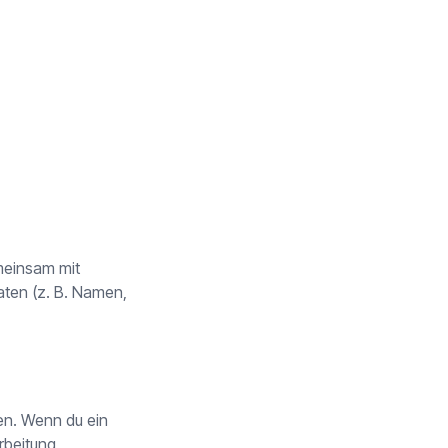
emeinsam mit
ten (z. B. Namen,
en. Wenn du ein
rbeitung