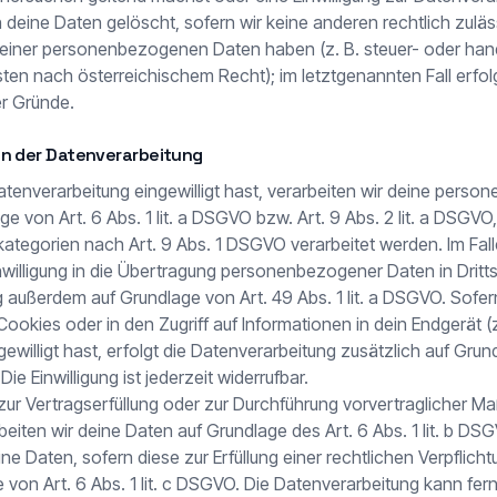
n deine Daten gelöscht, sofern wir keine anderen rechtlich zulä
einer personenbezogenen Daten haben (z. B. steuer- oder hand
ten nach österreichischem Recht); im letztgenannten Fall erfol
er Gründe.
n der Datenverarbeitung
Datenverarbeitung eingewilligt hast, verarbeiten wir deine per
e von Art. 6 Abs. 1 lit. a DSGVO bzw. Art. 9 Abs. 2 lit. a DSGVO
tegorien nach Art. 9 Abs. 1 DSGVO verarbeitet werden. Im Fall
nwilligung in die Übertragung personenbezogener Daten in Dritts
 außerdem auf Grundlage von Art. 49 Abs. 1 lit. a DSGVO. Sofern
okies oder in den Zugriff auf Informationen in dein Endgerät (z
ngewilligt hast, erfolgt die Datenverarbeitung zusätzlich auf Gru
ie Einwilligung ist jederzeit widerrufbar.
zur Vertragserfüllung oder zur Durchführung vorvertraglicher 
rbeiten wir deine Daten auf Grundlage des Art. 6 Abs. 1 lit. b D
ine Daten, sofern diese zur Erfüllung einer rechtlichen Verpflicht
 von Art. 6 Abs. 1 lit. c DSGVO. Die Datenverarbeitung kann fer