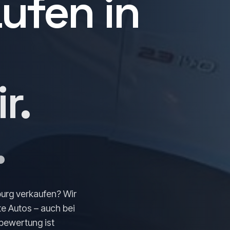
 Tirol –
ufen in
r.
.
burg verkaufen? Wir
e Autos – auch bei
bewertung ist