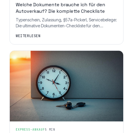
Welche Dokumente brauche ich für den
Autoverkauf? Die komplette Checkliste
Typenschein, Zulassung, §57a-Pickerl, Servicebelege:
Die ultimative Dokumenten-Checkliste für den
Autoverkauf in Österreich – inklusive Tipps, die bares
WEITERLESEN
Geld bringen.
EXPRESS-ANKAUF
5 MIN