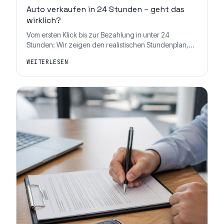
Auto verkaufen in 24 Stunden – geht das
wirklich?
Vom ersten Klick bis zur Bezahlung in unter 24
Stunden: Wir zeigen den realistischen Stundenplan,
was dafür nötig ist – und wo der Express-Verkauf an
WEITERLESEN
Grenzen stößt.