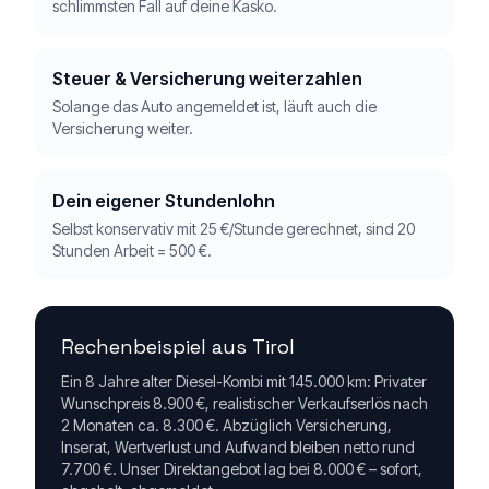
schlimmsten Fall auf deine Kasko.
Steuer & Versicherung weiterzahlen
Solange das Auto angemeldet ist, läuft auch die
Versicherung weiter.
Dein eigener Stundenlohn
Selbst konservativ mit 25 €/Stunde gerechnet, sind 20
Stunden Arbeit = 500 €.
Rechenbeispiel aus Tirol
Ein 8 Jahre alter Diesel-Kombi mit 145.000 km: Privater
Wunschpreis 8.900 €, realistischer Verkaufserlös nach
2 Monaten ca. 8.300 €. Abzüglich Versicherung,
Inserat, Wertverlust und Aufwand bleiben netto rund
7.700 €. Unser Direktangebot lag bei 8.000 € – sofort,